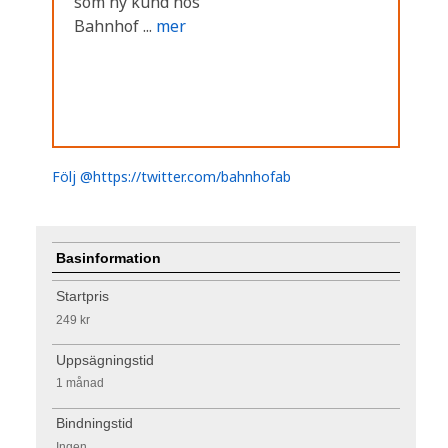
som ny kund hos
Bahnhof ...
mer
Följ @https://twitter.com/bahnhofab
Basinformation
Startpris
249 kr
Uppsägningstid
1 månad
Bindningstid
Ingen