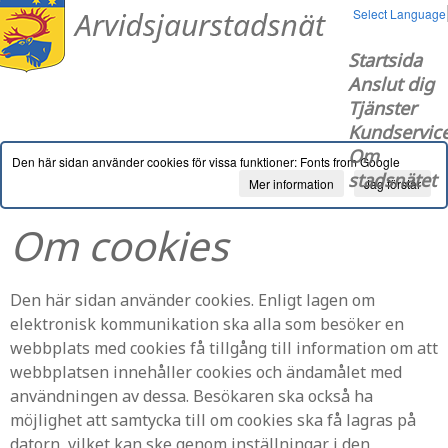
Select Language
Startsida
Anslut dig
Tjänster
Kundservic
Om
Den här sidan använder cookies för vissa funktioner: Fonts from Google
stadsnätet
Mer information
Jag förstår
Om cookies
Den här sidan använder cookies. Enligt lagen om
elektronisk kommunikation ska alla som besöker en
webbplats med cookies få tillgång till information om att
webbplatsen innehåller cookies och ändamålet med
användningen av dessa. Besökaren ska också ha
möjlighet att samtycka till om cookies ska få lagras på
datorn, vilket kan ske genom inställningar i den