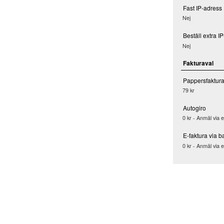
Fast IP-adress
Nej
Beställ extra I
Nej
Fakturaval
Pappersfaktur
79 kr
Autogiro
0 kr - Anmäl via 
E-faktura via b
0 kr - Anmäl via 