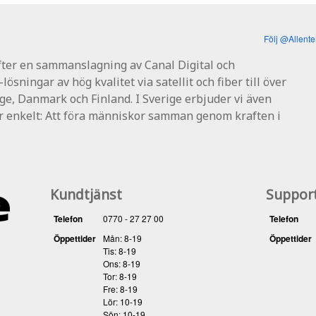
Följ @Allent
fter en sammanslagning av Canal Digital och
ösningar av hög kvalitet via satellit och fiber till över
ge, Danmark och Finland. I Sverige erbjuder vi även
r enkelt: Att föra människor samman genom kraften i
Kundtjänst
Suppor
Telefon
0770 - 27 27 00
Telefon
Öppettider
Mån: 8-19
Öppettider
Tis: 8-19
Ons: 8-19
Tor: 8-19
Fre: 8-19
Lör: 10-19
Sön: 10-19