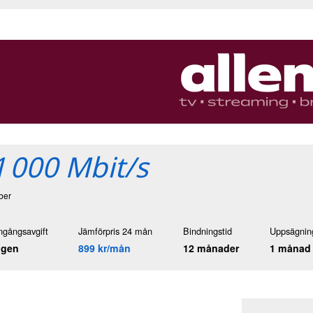
1 000 Mbit/s
iber
ngångsavgift
Jämförpris 24 mån
Bindningstid
Uppsägning
ngen
899 kr/mån
12 månader
1 månad