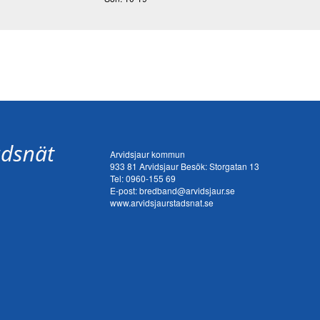
Arvidsjaur kommun
933 81 Arvidsjaur Besök: Storgatan 13
Tel:
0960-155 69
E-post:
bredband@arvidsjaur.se
www.arvidsjaurstadsnat.se