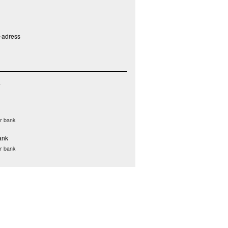
P-adress
a
er bank
ank
er bank