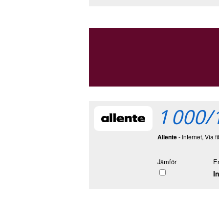
1 000/
Allente
- Internet, Via f
Jämför
E
I