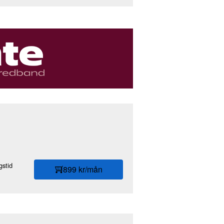
stid
899 kr/mån