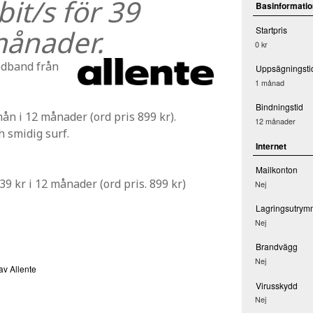
it/s för 39
Basinformatio
månader.
Startpris
0 kr
edband från
Uppsägningsti
1 månad
Bindningstid
ån i 12 månader (ord pris 899 kr).
12 månader
h smidig surf.
Internet
Mailkonton
9 kr i 12 månader (ord pris. 899 kr)
Nej
Lagringsutrym
Nej
Brandvägg
Nej
av Allente
Virusskydd
Nej