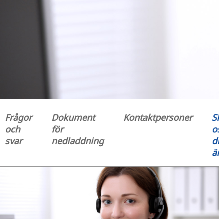
Frågor
Dokument
Kontaktpersoner
S
och
för
o
svar
nedladdning
di
ä