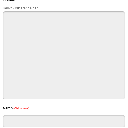
Beskriv ditt ärende här
Namn
(Obligatorisk)