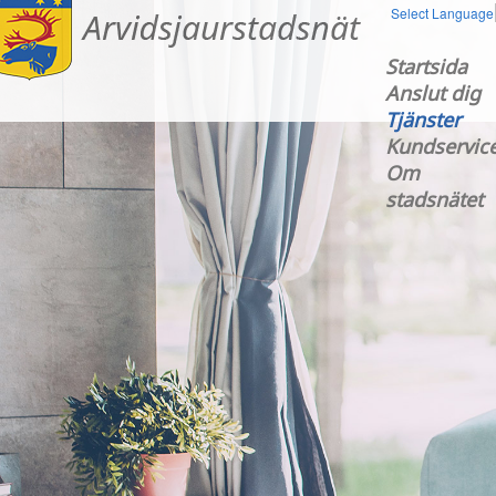
Select Language
Startsida
Anslut dig
Tjänster
Kundservic
Om
stadsnätet