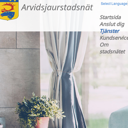
Select Language
Startsida
Anslut dig
Tjänster
Kundservic
Om
stadsnätet